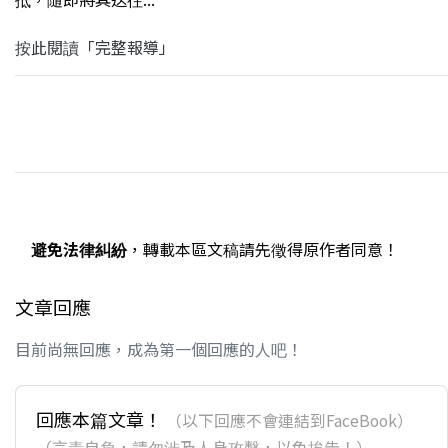
按此閱讀「完整報導」
避免法律糾紛
，轉載本區文稿請先徵得原作者同意！
文章回應
目前尚無回應，成為第一個回應的人吧！
回應本篇文章！
（以下回應不會連結到FaceBook）
（言責自負，請勿涉及人身攻擊，以免挨告！）