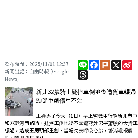
Line
Facebook
Plurk
X
Si
發布時間：2025/11/01 12:37
W
新聞出處：自由時報 (Google
Threads
News)
新北32歲騎士疑摔車倒地後遭貨車輾過
頭部重創傷重不治
王姓男子今天（1日）早上騎機車行經新北市中
和區環河西路時，疑摔車倒地後不幸遭蔣姓男子駕駛的大貨車
輾過，造成王男頭部重創，當場失去呼吸心跳，警消獲報趕
抵，隨即將其送往...