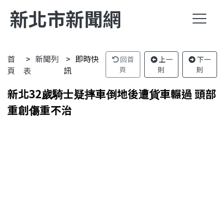
新北市新聞網
首
新聞列
即時快
回首
上一
下一
頁
表
訊
頁
則
則
新北32歲騎士疑摔車倒地後遭貨車輾過 頭部
重創傷重不治