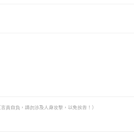
k）（言責自負，請勿涉及人身攻擊，以免挨告！）