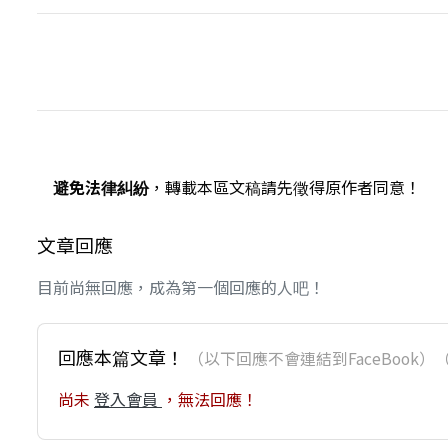
避免法律糾紛
，轉載本區文稿請先徵得原作者同意！
文章回應
目前尚無回應，成為第一個回應的人吧！
回應本篇文章！
（以下回應不會連結到FaceBoo
尚未
登入會員
，無法回應！