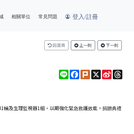
登入/註冊
城
相關單位
常見問題
回首頁
上一則
下一則
Line
Facebook
Plurk
X
Sina
Thre
Weibo
1輛及生理監視器1組，以期強化緊急救護效能。捐贈典禮