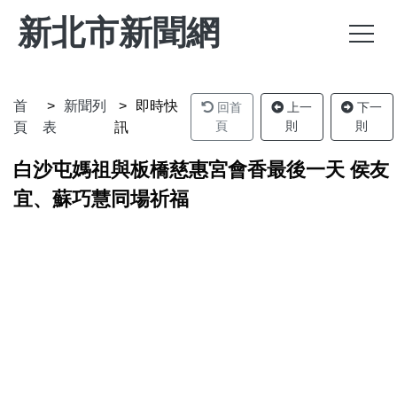
新北市新聞網
首
新聞列
即時快
回首
上一
下一
頁
則
則
頁
表
訊
白沙屯媽祖與板橋慈惠宮會香最後一天 侯友
宜、蘇巧慧同場祈福