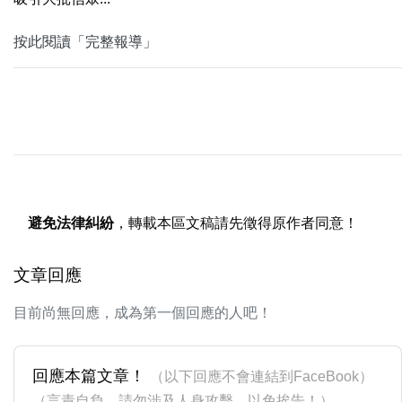
按此閱讀「完整報導」
避免法律糾紛
，轉載本區文稿請先徵得原作者同意！
文章回應
目前尚無回應，成為第一個回應的人吧！
回應本篇文章！
（以下回應不會連結到FaceBook）
（言責自負，請勿涉及人身攻擊，以免挨告！）