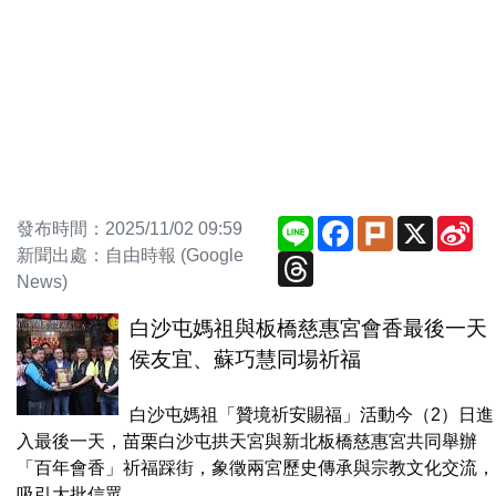
Line
Facebook
Plurk
X
Si
發布時間：2025/11/02 09:59
We
新聞出處：自由時報 (Google
Threads
News)
白沙屯媽祖與板橋慈惠宮會香最後一天
侯友宜、蘇巧慧同場祈福
白沙屯媽祖「贊境祈安賜福」活動今（2）日進
入最後一天，苗栗白沙屯拱天宮與新北板橋慈惠宮共同舉辦
「百年會香」祈福踩街，象徵兩宮歷史傳承與宗教文化交流，
吸引大批信眾...