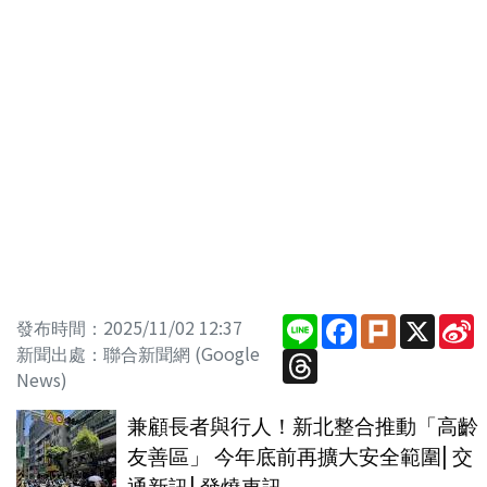
Line
Facebook
Plurk
X
S
發布時間：2025/11/02 12:37
W
新聞出處：聯合新聞網 (Google
Threads
News)
兼顧長者與行人！新北整合推動「高齡
友善區」 今年底前再擴大安全範圍| 交
通新訊| 發燒車訊