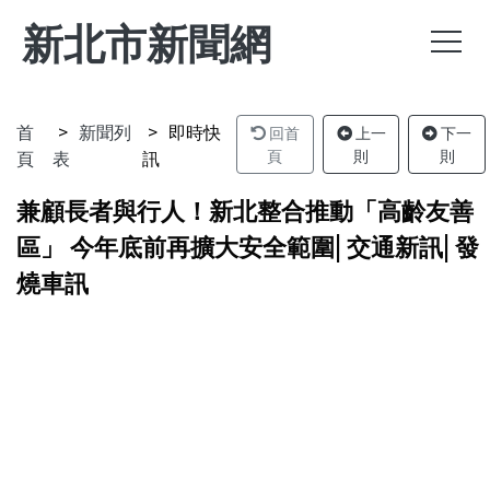
新北市新聞網
首
新聞列
即時快
回首
上一
下一
頁
表
訊
頁
則
則
兼顧長者與行人！新北整合推動「高齡友善
區」 今年底前再擴大安全範圍| 交通新訊| 發
燒車訊