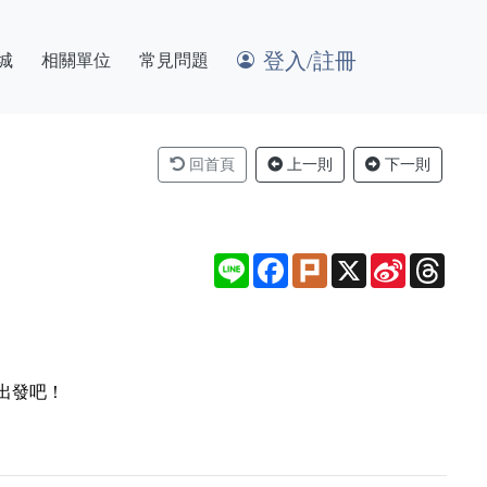
登入/註冊
城
相關單位
常見問題
回首頁
上一則
下一則
Line
Facebook
Plurk
X
Sina
Thre
Weibo
出發吧！