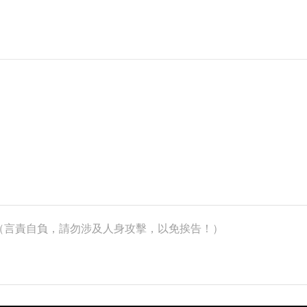
k）（言責自負，請勿涉及人身攻擊，以免挨告！）