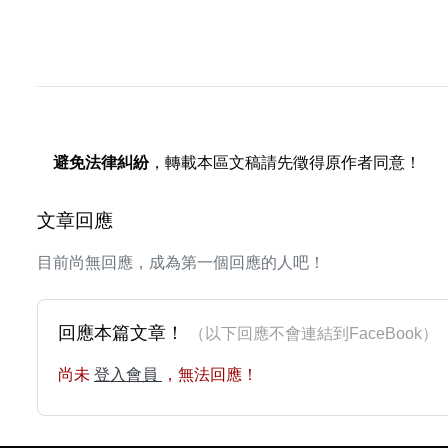
避免法律糾紛
，轉載本區文稿請先徵得原作者同意！
文章回應
目前尚無回應，成為第一個回應的人吧！
回應本篇文章！
（以下回應不會連結到FaceBoo
尚未
登入會員
，無法回應！