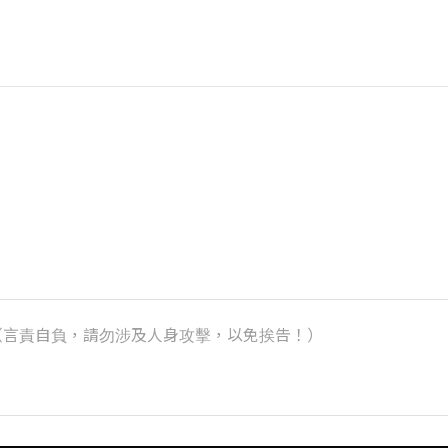
k）（言責自負，請勿涉及人身攻擊，以免挨告！）