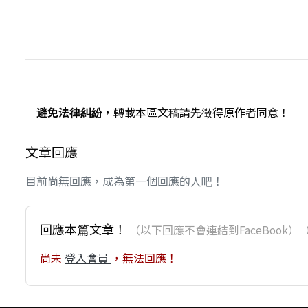
避免法律糾紛
，轉載本區文稿請先徵得原作者同意！
文章回應
目前尚無回應，成為第一個回應的人吧！
回應本篇文章！
（以下回應不會連結到FaceBoo
尚未
登入會員
，無法回應！