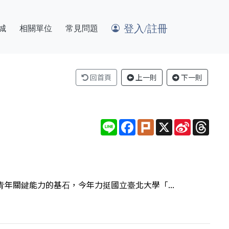
登入/註冊
城
相關單位
常見問題
回首頁
上一則
下一則
Line
Facebook
Plurk
X
Sina
Thre
Weibo
年關鍵能力的基石，今年力挺國立臺北大學「...