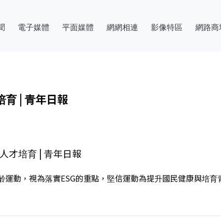
聞
電子媒體
平面媒體
網網相連
影像特區
網路商
育 | 青年日報
才培育 | 青年日報
運動，視為落實ESG的重點，堅信運動為提升國民健康與培育青