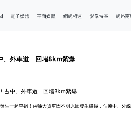
聞
電子媒體
平面媒體
網網相連
影像特區
網路商
中、外車道 回堵8km紫爆
！占中、外車道 回堵8km紫爆
時07分發生一起車禍！兩輛大貨車因不明原因發生碰撞，佔據中、外