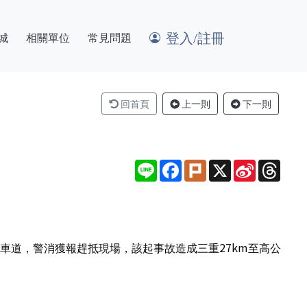
登入/註冊
城
相關單位
常見問題
回首頁
上一則
下一則
Line
Facebook
Plurk
X
Sina
Thre
Weibo
線車道，警消獲報趕抵現場，該起事故造成三重27km至高公