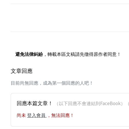
避免法律糾紛
，轉載本區文稿請先徵得原作者同意！
文章回應
目前尚無回應，成為第一個回應的人吧！
回應本篇文章！
（以下回應不會連結到FaceBoo
尚未
登入會員
，無法回應！