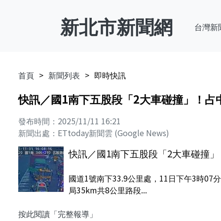
新北市新聞網
台灣新
首頁
新聞列表
即時快訊
快訊／國1南下五股段「2大車碰撞」！占
發布時間：2025/11/11 16:21
新聞出處：ETtoday新聞雲 (Google News)
快訊／國1南下五股段「2大車碰撞」
國道1號南下33.9公里處，11日下午3
局35km共8公里路段...
按此閱讀「完整報導」