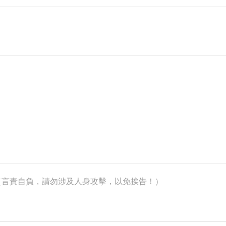
k）（言責自負，請勿涉及人身攻擊，以免挨告！）