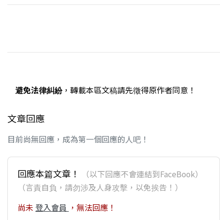
避免法律糾紛
，轉載本區文稿請先徵得原作者同意！
文章回應
目前尚無回應，成為第一個回應的人吧！
回應本篇文章！
（以下回應不會連結到FaceBook）
（言責自負，請勿涉及人身攻擊，以免挨告！）
尚未
登入會員
，無法回應！