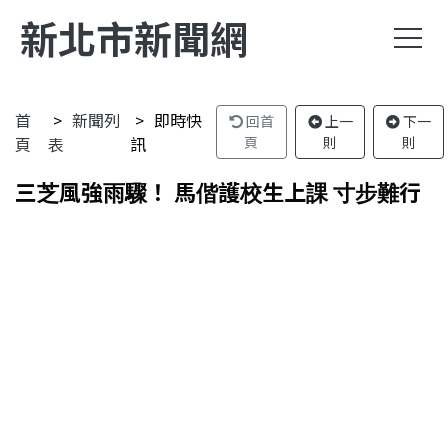
新北市新聞網
首
新聞列
即時快
回首
上一
下一
頁
表
訊
頁
則
則
三芝風強雨驟！ 馬偕護校生上課 寸步難行