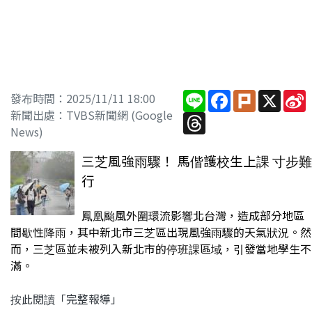
Line
Facebook
Plurk
X
S
發布時間：2025/11/11 18:00
新聞出處：TVBS新聞網 (Google
Threads
News)
三芝風強雨驟！ 馬偕護校生上課 寸步難
行
鳳凰颱風外圍環流影響北台灣，造成部分地區
間歇性降雨，其中新北市三芝區出現風強雨驟的天氣狀況。然
而，三芝區並未被列入新北市的停班課區域，引發當地學生不
滿。
按此閱讀「完整報導」