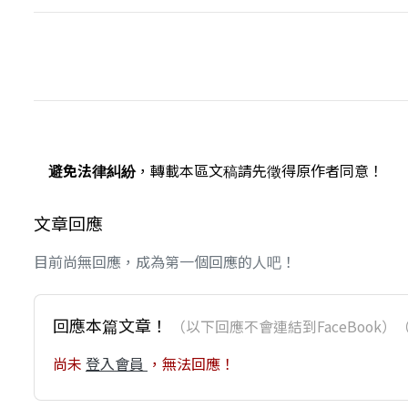
避免法律糾紛
，轉載本區文稿請先徵得原作者同意！
文章回應
目前尚無回應，成為第一個回應的人吧！
回應本篇文章！
（以下回應不會連結到FaceBoo
尚未
登入會員
，無法回應！