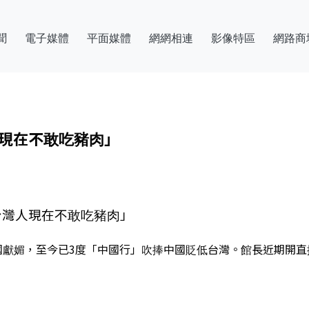
聞
電子媒體
平面媒體
網網相連
影像特區
網路商
人現在不敢吃豬肉」
「台灣人現在不敢吃豬肉」
向中國獻媚，至今已3度「中國行」吹捧中國貶低台灣。館長近期