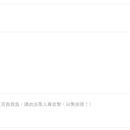
k）（言責自負，請勿涉及人身攻擊，以免挨告！）