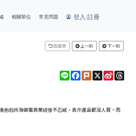
登入/註冊
城
相關單位
常見問題
回首頁
上一則
下一則
Line
Facebook
Plurk
X
Sina
Thre
Weibo
開直播抱怨跨海做電商業績慘不忍睹，表示產品都沒人買。而