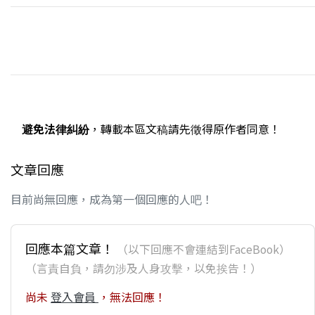
避免法律糾紛
，轉載本區文稿請先徵得原作者同意！
文章回應
目前尚無回應，成為第一個回應的人吧！
回應本篇文章！
（以下回應不會連結到FaceBook）
（言責自負，請勿涉及人身攻擊，以免挨告！）
尚未
登入會員
，無法回應！