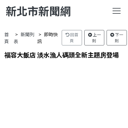
新北市新聞網
首
新聞列
即時快
回首
上一
下一
頁
表
訊
頁
則
則
福容大飯店 淡水漁人碼頭全新主題房登場