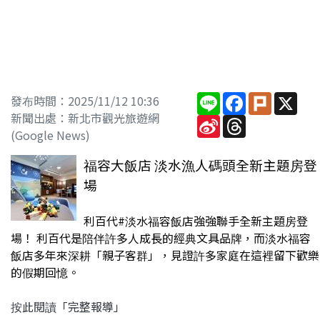
Line
Facebook
Plurk
X
發布時間：2025/11/12 10:36
新聞出處：新北市觀光旅遊網
Sina
Threads
Weibo
(Google News)
福容大飯店 淡水漁人碼頭全新主題房登
場
利百代#淡水福容飯店強強聯手全新主題房登
場！ 利百代是陪伴許多人成長的經典文具品牌，而淡水福容
飯店多年來深耕「親子客群」，見證許多家庭在這裡留下歡樂
的假期回憶。
按此閱讀「完整報導」