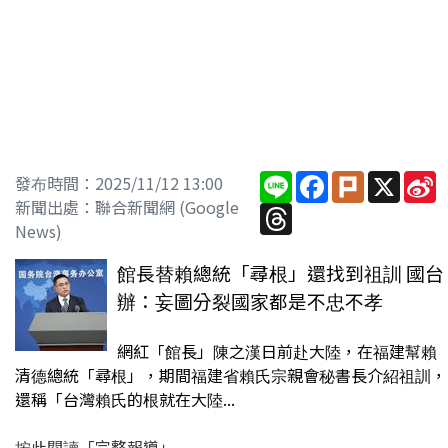
Line
Facebook
Plurk
X
S
發布時間：2025/11/12 13:00
W
新聞出處：聯合新聞網 (Google
Threads
News)
館長替賴總統「尋根」還找到祖訓 國台
辦：妄圖分裂國家都是不忠不孝
網紅「館長」陳之漢日前赴大陸，在福建幫賴
清德總統「尋根」，期間福建省賴氏宗親會秘書長介紹祖訓，
還稱「台灣賴氏的根就在大陸...
按此閱讀「完整報導」