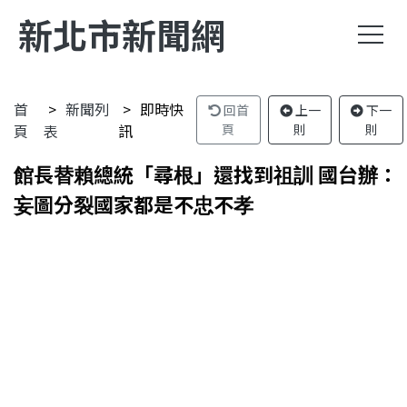
新北市新聞網
首
新聞列
即時快
回首
上一
下一
頁
表
訊
頁
則
則
館長替賴總統「尋根」還找到祖訓 國台辦：
妄圖分裂國家都是不忠不孝