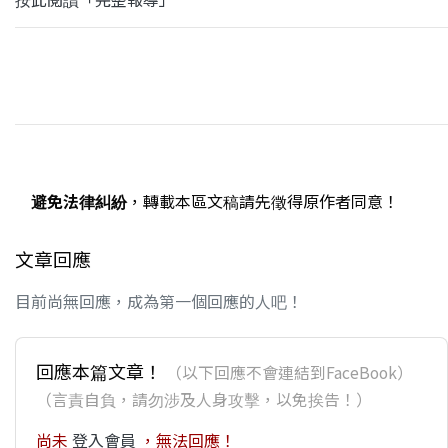
避免法律糾紛
，轉載本區文稿請先徵得原作者同意！
文章回應
目前尚無回應，成為第一個回應的人吧！
回應本篇文章！
（以下回應不會連結到FaceBook）
（言責自負，請勿涉及人身攻擊，以免挨告！）
尚未
登入會員
，無法回應！