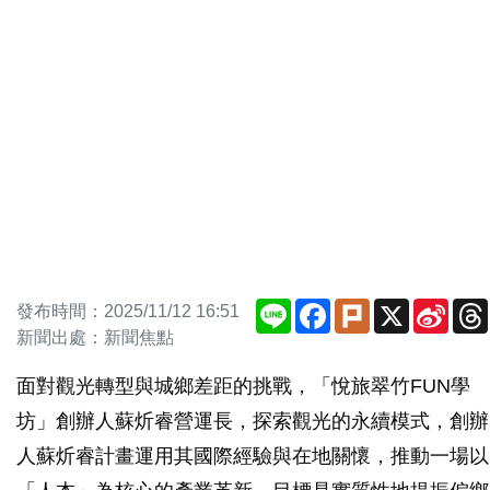
Line
Facebook
Plurk
X
Sina
發布時間：2025/11/12 16:51
Weib
新聞出處：新聞焦點
面對觀光轉型與城鄉差距的挑戰，「悅旅翠竹FUN學
坊」創辦人蘇炘睿營運長，探索觀光的永續模式，創辦
人蘇炘睿計畫運用其國際經驗與在地關懷，推動一場以