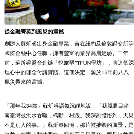
從金融菁英到風災的震撼
創辦人蘇炘睿出身金融專業，曾在紐約及倫敦證交所等
國際金融中心任職，擁有豐富的業界高層經驗。三年
前，蘇炘睿返台創辦「悅旅翠竹FUN學坊」，將這個深
埋心中的理念付諸實踐。這個決定，源於16年前八八
風災帶來的震撼。
「那年我34歲」蘇炘睿語氣沉靜地說：「我親眼目睹
南臺灣被洪水吞噬，橋斷、村毀。我深刻體悟到，天災
不是別人的事。」蘇炘睿回憶，那片被摧毀的風景，是