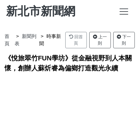
新北市新聞網
首
新聞列
時事新
回首
上一
下一
頁
則
則
頁
表
聞
《悅旅翠竹FUN學坊》從金融視野到人本關
懷，創辦人蘇炘睿為偏鄉打造觀光永續