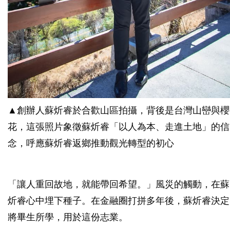
▲創辦人蘇炘睿於合歡山區拍攝，背後是台灣山巒與櫻
花，這張照片象徵蘇炘睿「以人為本、走進土地」的信
念，呼應蘇炘睿返鄉推動觀光轉型的初心
「讓人重回故地，就能帶回希望。」風災的觸動，在蘇
炘睿心中埋下種子。在金融圈打拼多年後，蘇炘睿決定
將畢生所學，用於這份志業。