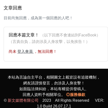
文章回應
目前尚無回應，成為第一個回應的人吧！
回應本篇文章！
（以下回應不會連結到FaceBook）
（言責自負，請勿涉及人身攻擊，以免挨告！）
尚未
登入會員
，無法回應！
本站為言論自主平台，相關圖文上載皆設有追蹤機制，
網友請謹慎發言，勿涉及人身攻擊！
如面臨法律糾紛，本站有權提供發稿人、
回應人資料予相關單位。
◎服務條款
©
新文媒體有限公司
2023 All Rights Reserved VER:
1.0 Build 26.07.17.1