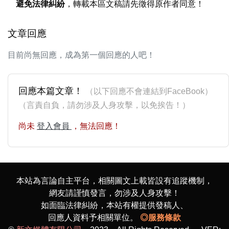
避免法律糾紛
，轉載本區文稿請先徵得原作者同意！
文章回應
目前尚無回應，成為第一個回應的人吧！
回應本篇文章！
（以下回應不會連結到FaceBook）
（言責自負，請勿涉及人身攻擊，以免挨告！）
尚未
登入會員
，無法回應！
本站為言論自主平台，相關圖文上載皆設有追蹤機制，
網友請謹慎發言，勿涉及人身攻擊！
如面臨法律糾紛，本站有權提供發稿人、
回應人資料予相關單位。
◎服務條款