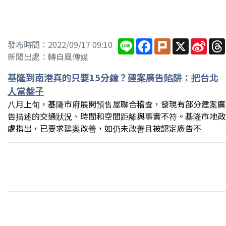
Line
Facebook
Plurk
X
Sina
發布時間：2022/09/17 09:10
Wei
新聞出處：轉自風傳媒
基隆到南港真的只要15分鐘？建案廣告陷阱：把台北
人當盤子
八月上旬，基隆市府展開預售屋聯合稽查，發現有部分建案廣
告描述的交通狀況、時間和空間距離與事實不符。基隆市地政
處指出，已要求建案改善，如仍未改善且被認定廣告不