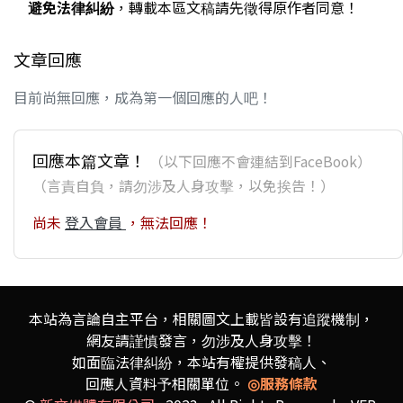
避免法律糾紛
，轉載本區文稿請先徵得原作者同意！
文章回應
目前尚無回應，成為第一個回應的人吧！
回應本篇文章！
（以下回應不會連結到FaceBook）
（言責自負，請勿涉及人身攻擊，以免挨告！）
尚未
登入會員
，無法回應！
本站為言論自主平台，相關圖文上載皆設有追蹤機制，
網友請謹慎發言，勿涉及人身攻擊！
如面臨法律糾紛，本站有權提供發稿人、
回應人資料予相關單位。
◎服務條款