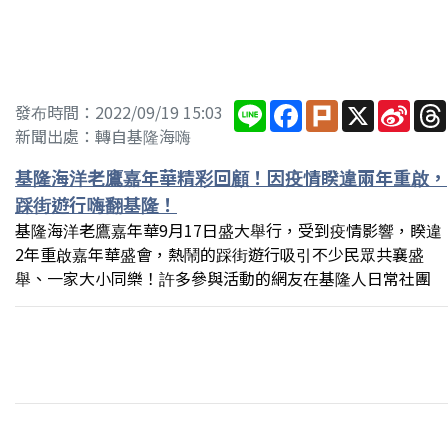
Line
Facebook
Plurk
X
Sina
發布時間：2022/09/19 15:03
Wei
新聞出處：轉自基隆海嗨
基隆海洋老鷹嘉年華精彩回顧！因疫情睽違兩年重啟，
踩街遊行嗨翻基隆！
基隆海洋老鷹嘉年華9月17日盛大舉行，受到疫情影響，睽違
2年重啟嘉年華盛會，熱鬧的踩街遊行吸引不少民眾共襄盛
舉、一家大小同樂！許多參與活動的網友在基隆人日常社團