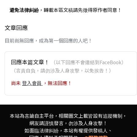
避免法律糾紛
，轉載本區文稿請先徵得原作者同意！
文章回應
目前尚無回應，成為第一個回應的人吧！
回應本篇文章！
（以下回應不會連結到FaceBook）
（言責自負，請勿涉及人身攻擊，以免挨告！）
尚未
登入會員
，無法回應！
本站為言論自主平台，相關圖文上載皆設有追蹤機制，
網友請謹慎發言，勿涉及人身攻擊！
如面臨法律糾紛，本站有權提供發稿人、