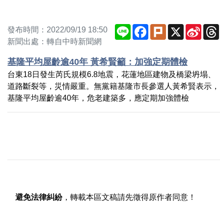
Line
Facebook
Plurk
X
Sina
發布時間：2022/09/19 18:50
Weib
新聞出處：轉自中時新聞網
基隆平均屋齡逾40年 黃希賢籲：加強定期體檢
台東18日發生芮氏規模6.8地震，花蓮地區建物及橋梁坍塌、
道路斷裂等，災情嚴重。無黨籍基隆市長參選人黃希賢表示，
基隆平均屋齡逾40年，危老建築多，應定期加強體檢
避免法律糾紛
，轉載本區文稿請先徵得原作者同意！