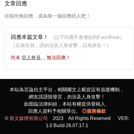
文章回應
目前尚無回應，成為第一個回應的人吧！
回應本篇文章！
（以下回應不會連結到FaceBook）
（言責自負，請勿涉及人身攻擊，以免挨告！）
尚未
登入會員
，無法回應！
本站為言論自主平台，相關圖文上載皆設有追蹤機制，
網友請謹慎發言，勿涉及人身攻擊！
如面臨法律糾紛，本站有權提供發稿人、
回應人資料予相關單位。
◎服務條款
©
新文媒體有限公司
2023 All Rights Reserved VER:
1.0 Build 26.07.17.1