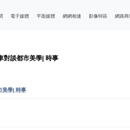
聞
電子媒體
平面媒體
網網相連
影像特區
網路商
對談都市美學| 時事
美學| 時事