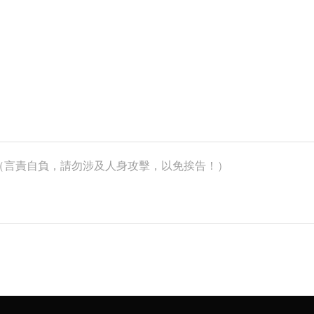
k）（言責自負，請勿涉及人身攻擊，以免挨告！）