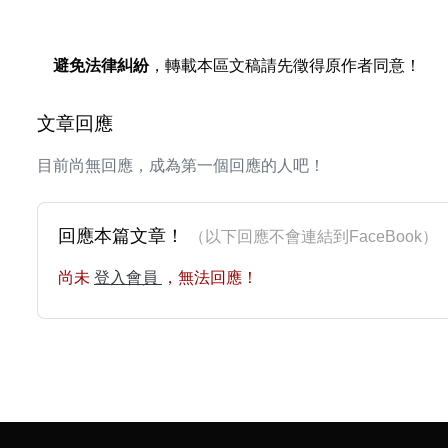
避免法律糾紛
，轉載本區文稿請先徵得原作者同意！
文章回應
目前尚無回應，成為第一個回應的人吧！
回應本篇文章！
（以下回應不會連結到FaceBoo
尚未
登入會員
，無法回應！