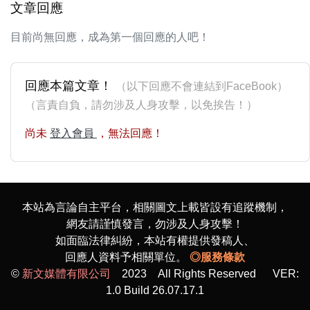
文章回應
目前尚無回應，成為第一個回應的人吧！
回應本篇文章！
（以下回應不會連結到FaceBook）
（言責自負，請勿涉及人身攻擊，以免挨告！）
尚未
登入會員
，無法回應！
本站為言論自主平台，相關圖文上載皆設有追蹤機制，
網友請謹慎發言，勿涉及人身攻擊！
如面臨法律糾紛，本站有權提供發稿人、
回應人資料予相關單位。
◎服務條款
©
新文媒體有限公司
2023 All Rights Reserved VER:
1.0 Build 26.07.17.1