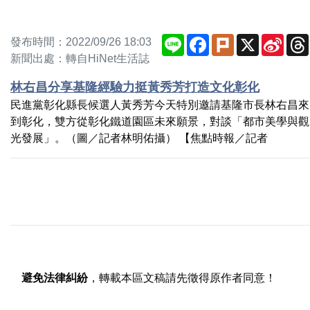
Line
Facebook
Plurk
X
Sina
發布時間：2022/09/26 18:03
Weib
新聞出處：轉自HiNet生活誌
林右昌分享基隆經驗力挺黃秀芳打造文化彰化
民進黨彰化縣長候選人黃秀芳今天特別邀請基隆市長林右昌來
到彰化，雙方從彰化鐵道園區未來願景，對談「都市美學與觀
光發展」。（圖／記者林明佑攝） 【焦點時報／記者
避免法律糾紛
，轉載本區文稿請先徵得原作者同意！