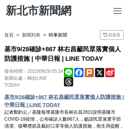
新北市新聞網
首頁
新聞列表
時事新聞
回首頁
基市9/28確診+867 林右昌籲民眾落實個人
防護措施 | 中華日報 | LINE TODAY
Line
Facebook
Plurk
X
Sina
發布時間：2022/09/29 05:14
Weibo
新聞出處：轉自LINE
Threads
TODAY
基市9/28確診+867 林右昌籲民眾落實個人防護措施 |
中華日報 | LINE TODAY
記者鄭鈞云／基隆報導基隆市長林右昌28日說明基隆市
COVID-19疫情，公布確診人數867人，籲請民眾落實手部
清潔、咳嗽禮節及戴好口罩等個人防護措施，衛生局提醒，