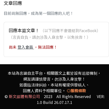
文章回應
目前尚無回應，成為第一個回應的人吧！
回應本篇文章！
（以下回應不會連結到FaceBook）
（言責自負，請勿涉及人身攻擊，以免挨告！）
尚未
登入會員
，無法回應！
本站為言論自主平台，相關圖文上載皆設有追蹤機制，
網友請謹慎發言，勿涉及人身攻擊！
如面臨法律糾紛，本站有權提供發稿人、
回應人資料予相關單位。
◎服務條款
©
新文媒體有限公司
2023 All Rights Reserved VER:
1.0 Build 26.07.17.1