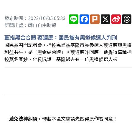
Line
Facebook
Plurk
X
Sina
發布時間：2022/10/05 05:33
Wei
新聞出處：轉自自由時報
藍指黑金合體 蔡適應：國民黨有黑道候選人判刑
國民黨召開記者會，指控民進黨基隆市長參選人蔡適應與黑道
利益共生，是「黑金結合體」。蔡適應昨回應，他覺得這種指
控莫名其妙，他反諷說，基隆過去有一位黑道候選人被
避免法律糾紛
，轉載本區文稿請先徵得原作者同意！