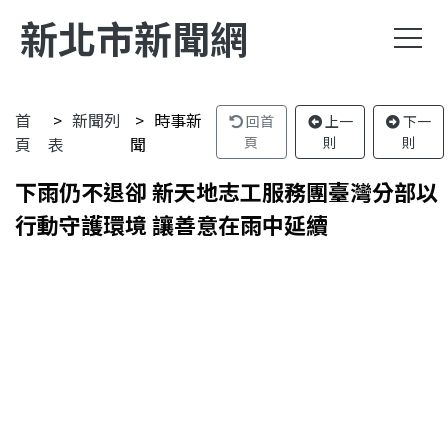
新北市新聞網
首
新聞列
時事新
回首
上一
下一
頁
表
聞
頁
則
則
下雨仍不退卻 新天地志工服務團臺灣分部以
行動守護環境 讓善意在雨中延續