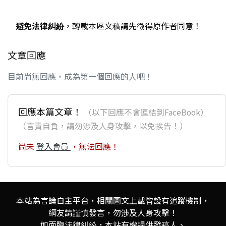
避免法律糾紛
，轉載本區文稿請先徵得原作者同意！
文章回應
目前尚無回應，成為第一個回應的人吧！
回應本篇文章！
（以下回應不會連結到FaceBook）
（言責自負，請勿涉及人身攻擊，以免挨告！）
尚未
登入會員
，無法回應！
本站為言論自主平台，相關圖文上載皆設有追蹤機制，
網友請謹慎發言，勿涉及人身攻擊！
如面臨法律糾紛，本站有權提供發稿人、