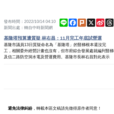
Line
Facebook
Plurk
X
Sina
發布時間：2022/10/14 04:10
Weib
新聞出處：轉自中時新聞網
基隆塔預算遭質疑 林右昌：11月完工年底試營運
基隆市議員13日質疑命名為「基隆塔」的豎梯根本還沒完
工，相關委外經營計畫也沒有，但市府綜合發展處就編列豎梯
及信二路防空洞水電及營運費用。基隆市長林右昌對此表示
避免法律糾紛
，轉載本區文稿請先徵得原作者同意！