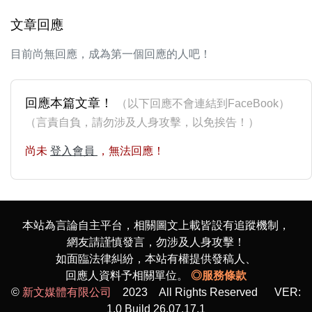
文章回應
目前尚無回應，成為第一個回應的人吧！
回應本篇文章！
（以下回應不會連結到FaceBook）
（言責自負，請勿涉及人身攻擊，以免挨告！）
尚未
登入會員
，無法回應！
本站為言論自主平台，相關圖文上載皆設有追蹤機制，
網友請謹慎發言，勿涉及人身攻擊！
如面臨法律糾紛，本站有權提供發稿人、
回應人資料予相關單位。
◎服務條款
©
新文媒體有限公司
2023 All Rights Reserved VER:
1.0 Build 26.07.17.1