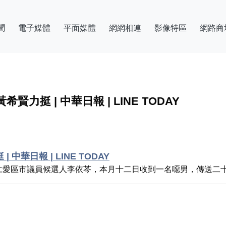
聞
電子媒體
平面媒體
網網相連
影像特區
網路商
挺 | 中華日報 | LINE TODAY
華日報 | LINE TODAY
仁愛區市議員候選人李依芩，本月十二日收到一名噁男，傳送二