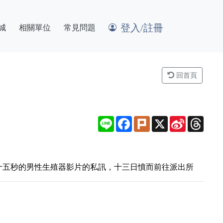
登入/註冊
城
相關單位
常見問題
回首頁
Line
Facebook
Plurk
X
Sina
Thre
Weibo
十五秒的男性生殖器影片的私訊，十三日憤而前往派出所