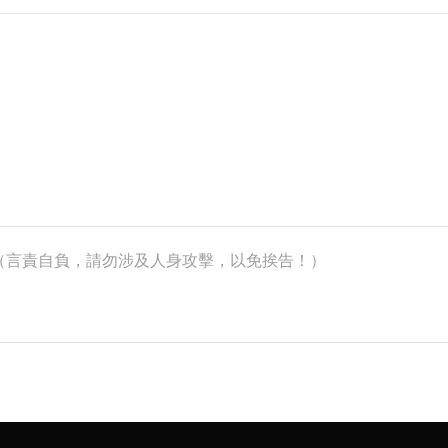
k）（言責自負，請勿涉及人身攻擊，以免挨告！）