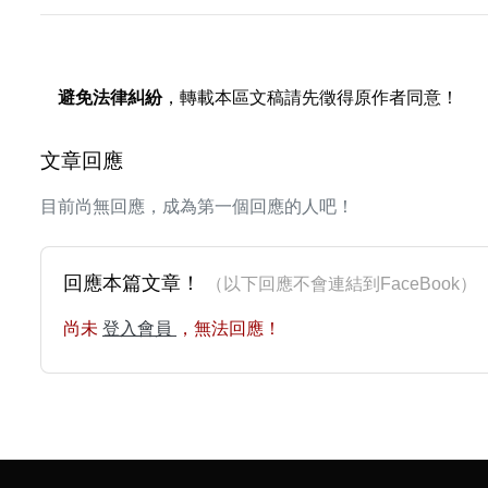
避免法律糾紛
，轉載本區文稿請先徵得原作者同意！
文章回應
目前尚無回應，成為第一個回應的人吧！
回應本篇文章！
（以下回應不會連結到FaceBoo
尚未
登入會員
，無法回應！