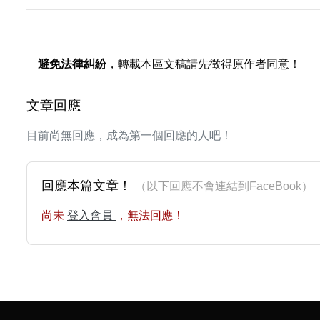
避免法律糾紛
，轉載本區文稿請先徵得原作者同意！
文章回應
目前尚無回應，成為第一個回應的人吧！
回應本篇文章！
（以下回應不會連結到FaceBoo
尚未
登入會員
，無法回應！