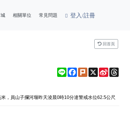
登入/註冊
商城
相關單位
常見問題
回首頁
Line
Facebook
Plurk
X
Sina
Thre
Weibo
，員山子攔河堰昨天淩晨0時10分達警戒水位62.5公尺