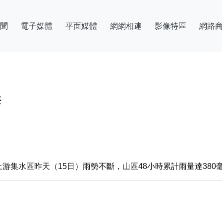
聞
電子媒體
平面媒體
網網相連
影像特區
網路
洪
集水區昨天（15日）雨勢不斷，山區48小時累計雨量達380毫米