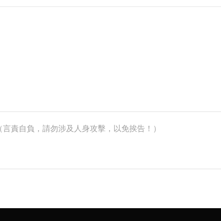
k）（言責自負，請勿涉及人身攻擊，以免挨告！）