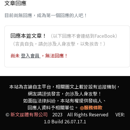
文章回應
目前尚無回應，成為第一個回應的人吧！
回應本篇文章！
（以下回應不會連結到FaceBook）
（言責自負，請勿涉及人身攻擊，以免挨告！）
尚未
登入會員
，無法回應！
本站為言論自主平台，相關圖文上載皆設有追蹤機制，
網友請謹慎發言，勿涉及人身攻擊！
如面臨法律糾紛，本站有權提供發稿人、
回應人資料予相關單位。
◎服務條款
©
新文媒體有限公司
2023 All Rights Reserved VER:
1.0 Build 26.07.17.1