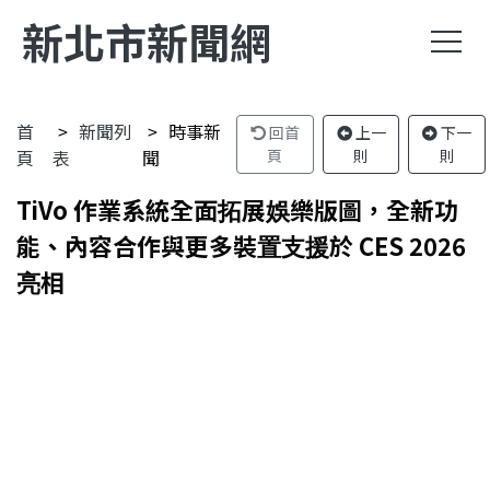
新北市新聞網
首
新聞列
時事新
回首
上一
下一
頁
表
聞
頁
則
則
TiVo 作業系統全面拓展娛樂版圖，全新功
能、內容合作與更多裝置支援於 CES 2026
亮相