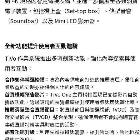
到 4K 規格的智慧電視設備，並進一步擴展至各類消費
電子裝置，包括機上盒（Set-top box）、條型音響
（Soundbar）以及 Mini LED 顯示器。
全新功能提升使用者互動體驗
TiVo 作業系統推出多項創新功能，強化內容探索與使
用者互動：
合作夥伴精選輪播：
專為內容供應商打造的推薦專區，優化商
業收益的同時亦提供個人化的內容建議。
首頁橫幅預告影片：
TiVo One 主頁橫幅區現已支援影片自動
播放功能，透過吸睛的視覺體驗提升使用者參與度與轉化率。
推薦清單整合直播節目：
將直播節目與隨選視訊（VOD）及隨
選交易影片（TVOD）整合呈現，確保使用者不會錯過體育賽
事或直播特輯等具時效性的活動。
語音功能升級：
利用先進技術與洞察，提升跨語言、跨地區搜
尋的精準度。