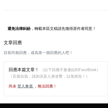
避免法律糾紛
，轉載本區文稿請先徵得原作者同意！
文章回應
目前尚無回應，成為第一個回應的人吧！
回應本篇文章！
（以下回應不會連結到FaceBook）
（言責自負，請勿涉及人身攻擊，以免挨告！）
尚未
登入會員
，無法回應！