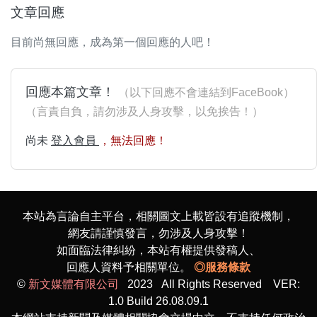
文章回應
目前尚無回應，成為第一個回應的人吧！
回應本篇文章！
（以下回應不會連結到FaceBook）
（言責自負，請勿涉及人身攻擊，以免挨告！）
尚未
登入會員
，無法回應！
本站為言論自主平台，相關圖文上載皆設有追蹤機制，
網友請謹慎發言，勿涉及人身攻擊！
如面臨法律糾紛，本站有權提供發稿人、
回應人資料予相關單位。
◎服務條款
©
新文媒體有限公司
2023 All Rights Reserved VER:
1.0 Build 26.08.09.1