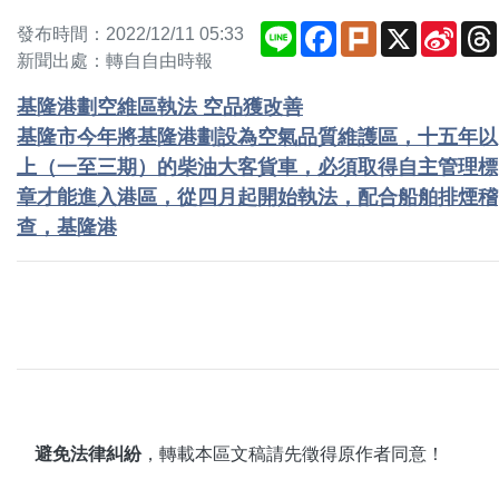
Line
Facebook
Plurk
X
Sina
發布時間：2022/12/11 05:33
Weib
新聞出處：轉自自由時報
基隆港劃空維區執法 空品獲改善
基隆市今年將基隆港劃設為空氣品質維護區，十五年以
上（一至三期）的柴油大客貨車，必須取得自主管理標
章才能進入港區，從四月起開始執法，配合船舶排煙稽
查，基隆港
避免法律糾紛
，轉載本區文稿請先徵得原作者同意！