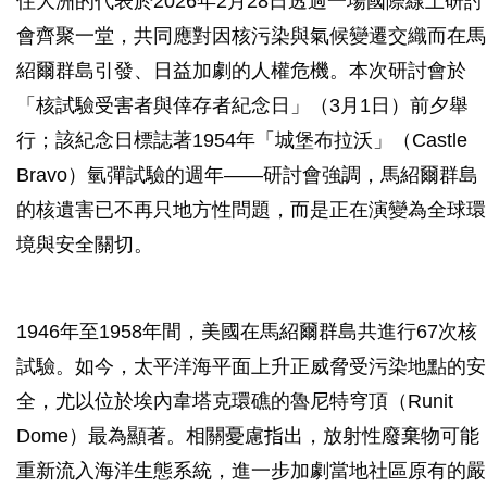
住大洲的代表於2026年2月28日透過一場國際線上研討
會齊聚一堂，共同應對因核污染與氣候變遷交織而在馬
紹爾群島引發、日益加劇的人權危機。本次研討會於
「核試驗受害者與倖存者紀念日」（3月1日）前夕舉
行；該紀念日標誌著1954年「城堡布拉沃」（Castle
Bravo）氫彈試驗的週年——研討會強調，馬紹爾群島
的核遺害已不再只地方性問題，而是正在演變為全球環
境與安全關切。
1946年至1958年間，美國在馬紹爾群島共進行67次核
試驗。如今，太平洋海平面上升正威脅受污染地點的安
全，尤以位於埃內韋塔克環礁的魯尼特穹頂（Runit
Dome）最為顯著。相關憂慮指出，放射性廢棄物可能
重新流入海洋生態系統，進一步加劇當地社區原有的嚴