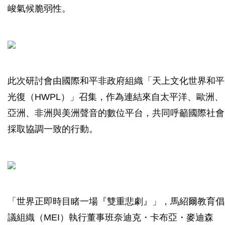
峻氣候脆弱性。
此次研討會由國際和平非政府組織「天上文化世界和平
光復（HWPL）」召集，作為連結來自太平洋、歐洲、
亞洲、非洲與美洲聲音的數位平台，共同呼籲國際社會
採取協調一致的行動。
「世界正即時目睹一場『雙重悲劇』」，馬紹爾教育倡
議組織（MEI）執行董事班奈迪克・卡布亞・麥迪森