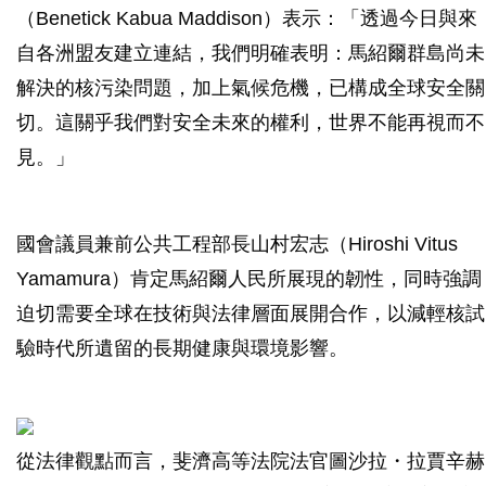
（Benetick Kabua Maddison）表示：「透過今日與來
自各洲盟友建立連結，我們明確表明：馬紹爾群島尚未
解決的核污染問題，加上氣候危機，已構成全球安全關
切。這關乎我們對安全未來的權利，世界不能再視而不
見。」
國會議員兼前公共工程部長山村宏志（Hiroshi Vitus
Yamamura）肯定馬紹爾人民所展現的韌性，同時強調
迫切需要全球在技術與法律層面展開合作，以減輕核試
驗時代所遺留的長期健康與環境影響。
從法律觀點而言，斐濟高等法院法官圖沙拉・拉賈辛赫