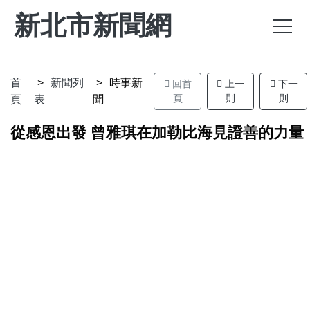
新北市新聞網
首
新聞列
時事新
回首
上一
下一
頁
則
則
頁
表
聞
從感恩出發 曾雅琪在加勒比海見證善的力量