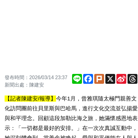
Line
Facebook
Plurk
X
Sina
發布時間：2026/03/14 23:37
Weib
新聞出處：陳建安
【記者陳建安/報導】
今年1月，曾雅琪隨太極門親善文
化訪問團前往貝里斯與巴哈馬，進行文化交流並弘揚愛
與和平理念。回顧這段加勒比海之旅，她滿懷感恩地表
示：「一切都是最好的安排。」在一次次真誠互動中，