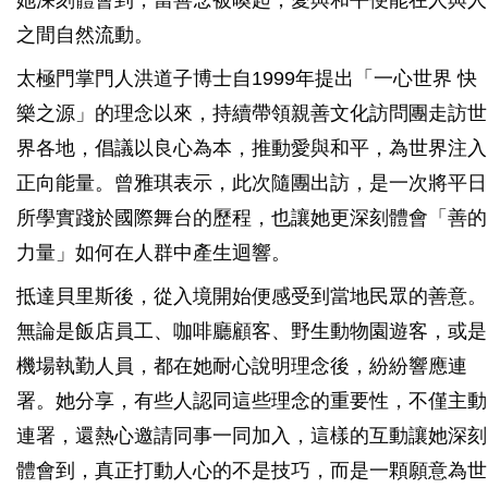
她深刻體會到，當善念被喚起，愛與和平便能在人與人
之間自然流動。
太極門掌門人洪道子博士自1999年提出「一心世界 快
樂之源」的理念以來，持續帶領親善文化訪問團走訪世
界各地，倡議以良心為本，推動愛與和平，為世界注入
正向能量。曾雅琪表示，此次隨團出訪，是一次將平日
所學實踐於國際舞台的歷程，也讓她更深刻體會「善的
力量」如何在人群中產生迴響。
抵達貝里斯後，從入境開始便感受到當地民眾的善意。
無論是飯店員工、咖啡廳顧客、野生動物園遊客，或是
機場執勤人員，都在她耐心說明理念後，紛紛響應連
署。她分享，有些人認同這些理念的重要性，不僅主動
連署，還熱心邀請同事一同加入，這樣的互動讓她深刻
體會到，真正打動人心的不是技巧，而是一顆願意為世