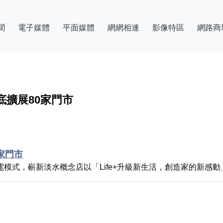
聞
電子媒體
平面媒體
網網相連
影像特區
網路商
底擴展80家門市
家門市
C家電模式，嶄新淡水概念店以「Life+升級新生活，創造家的新