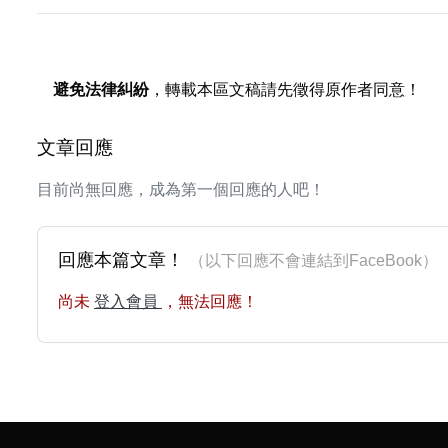
避免法律糾紛
，轉載本區文稿請先徵得原作者同意！
文章回應
目前尚無回應，成為第一個回應的人吧！
回應本篇文章！
（以下回應不會連結到FaceBoo
尚未
登入會員
，無法回應！