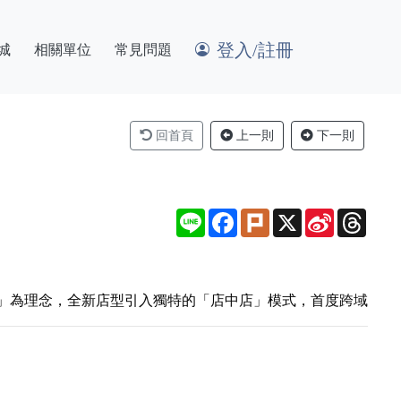
登入/註冊
城
相關單位
常見問題
回首頁
上一則
下一則
Line
Facebook
Plurk
X
Sina
Thre
Weibo
感動」為理念，全新店型引入獨特的「店中店」模式，首度跨域