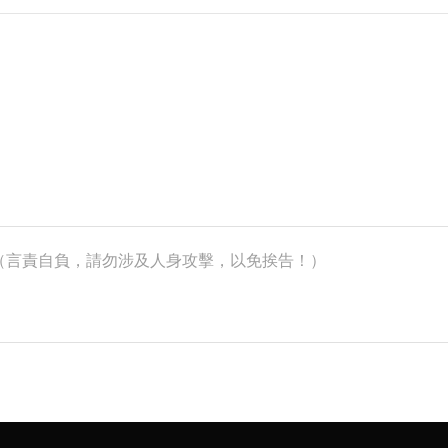
k）（言責自負，請勿涉及人身攻擊，以免挨告！）