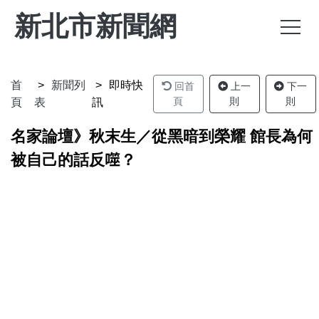
新北市新聞網
首
新聞列
即時快
回首
上一
下一
頁
則
則
頁
表
訊
名家論壇》秋末生／從黑暗到榮耀 館長為何
被自己的話反噬？