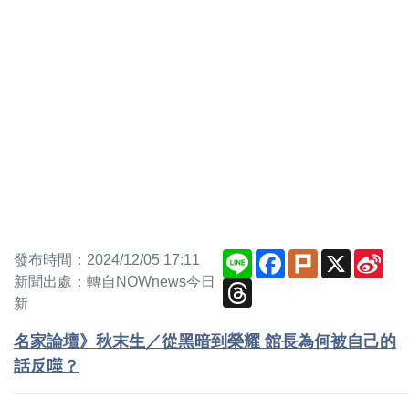
Line
Facebook
Plurk
X
Sin
發布時間：2024/12/05 17:11
Wei
新聞出處：轉自NOWnews今日
Threads
新
名家論壇》秋末生／從黑暗到榮耀 館長為何被自己的
話反噬？