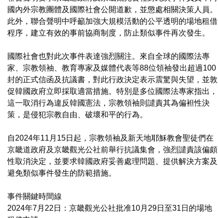
國內外宗教團體及國際社會公開道歉，並懲處相關決策人員。
此外，聯合聲明中呼籲加強大規模活動的公平透明的場地租借
程序，建立有效的事前協商制度，防止類似事件再次發生。
國際社會也對此次事件表達強烈關注。來自全球的國際法專
家、宗教領袖、教育專家及媒體代表等88位領袖發出超過100
封的正式信函及抗議書，對此行政決定表示震驚與失望，並敦
促韓國政府立即採取適當措施。特別是多位國際法專家指出，
這一取消行為違反韓國憲法，宗教領袖則譴責其為偏袒性決
策，是侵犯宗教自由、破壞和平的行為。
自2024年11月15日起，宗教領袖及新天地耶穌教會聖徒們在
京畿道政府及京畿觀光公社前舉行抗議集會，強烈譴責該偏頗
性取消決定，並要求韓國政府妥善處理問題、提供解決方案及
避免類似事件發生的防範措施。
事件關鍵時間線
2024年7月22日：京畿觀光公社批准10月29日至31日的場地