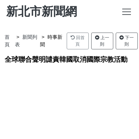
新北市新聞網
首
新聞列
時事新
回首
上一
下一
頁
則
則
頁
表
聞
全球聯合聲明譴責韓國取消國際宗教活動