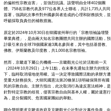
的偏袒性宗教迫害」，並強烈抗議。該聲明由全球402個團
體、758名宗教代表及977位各界人士聯名，共計1,735人共同
簽署，強調此次事件對外國參與者造成的心理和財務損失，並
呼籲採取負責任的補救措施。
原定於2024年10月30日在韓國坡州舉行的「宗教領袖論壇暨
畢業典禮」，是由兩大知名宗教團體共同主辦的國際活動，預
計吸引來自全球78個國家逾3萬名參與者，其中包括基督教、
佛教、伊斯蘭教及印度教，共1,000名宗教領袖。
然而，京畿道下屬公共機構——京畿觀光公社於活動前一天
（2024年10月29日）上午11點，在未事先通知主辦方的情況
下，臨時取消場地使用權。這一決定導致國際活動的承辦方遭
受重大財務損失。大韓民國憲法第20條第1項明確保障所有國
民的宗教自由。主辦方指出，此次取消行為違反憲法精神，是
針對特定宗教的歧視，侵害宗教自由與基本人權，屬於違憲行
為，是分裂國民、危害國家團結的舉動。
聯合聲明要求京畿道政府及京畿觀光公社對此次事件負責，向