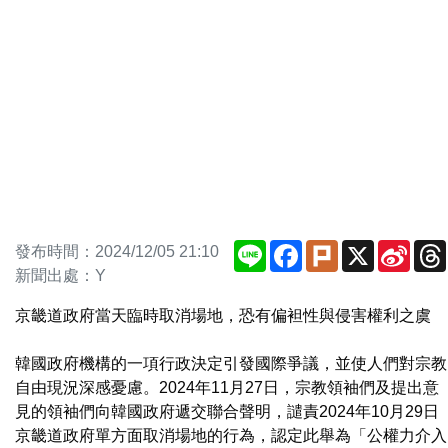
Line
Facebook
Plurk
X
Sina
發布時間：2024/12/05 21:10
Weib
新聞出處：Y
京畿道政府當天臨時取消場地，恐有偏袒性與侵害權利之虞
韓國政府機構的一項行政決定引發國際爭議，並使人們對宗教
自由現況深感憂慮。2024年11月27日，宗教領袖們及提出意
見的領袖們向韓國政府遞交聯合聲明，譴責2024年10月29日
京畿道政府單方面取消場地的行為，認定此舉為「公權力介入