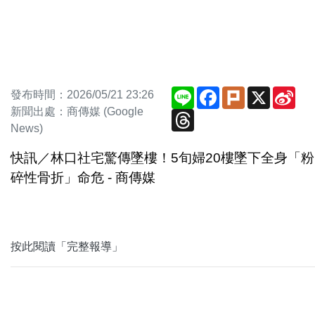
Line
Facebook
Plurk
X
Sin
發布時間：2026/05/21 23:26
We
新聞出處：商傳媒 (Google
Threads
News)
快訊／林口社宅驚傳墜樓！5旬婦20樓墜下全身「粉
碎性骨折」命危 - 商傳媒
按此閱讀「完整報導」