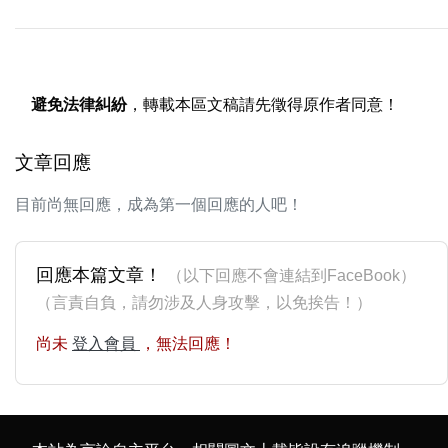
避免法律糾紛
，轉載本區文稿請先徵得原作者同意！
文章回應
目前尚無回應，成為第一個回應的人吧！
回應本篇文章！
（以下回應不會連結到FaceBook）
（言責自負，請勿涉及人身攻擊，以免挨告！）
尚未
登入會員
，無法回應！