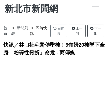
新北市新聞網
首
新聞列
即時快
回首
上一
下一
頁
則
則
頁
表
訊
快訊／林口社宅驚傳墜樓！5旬婦20樓墜下全
身「粉碎性骨折」命危 - 商傳媒