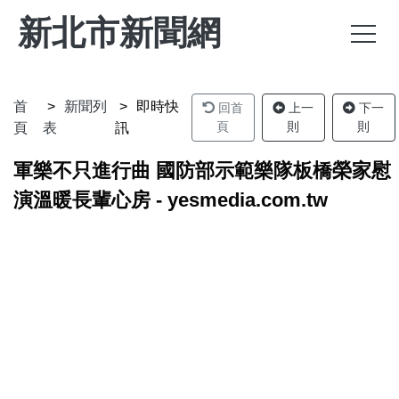
新北市新聞網
首
新聞列
即時快
回首
上一
下一
頁
則
則
頁
表
訊
軍樂不只進行曲 國防部示範樂隊板橋榮家慰
演溫暖長輩心房 - yesmedia.com.tw