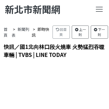
新北市新聞網
首
新聞列
即時快
回首
上一
下一
頁
表
訊
頁
則
則
快訊／國1北向林口段火燒車 火勢猛烈吞噬
車輛 | TVBS | LINE TODAY