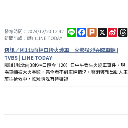
Line
Facebook
Plurk
X
Sina
發布時間：2024/12/20 12:42
Wei
新聞出處：轉自LINE TODAY
快訊／國1北向林口段火燒車 火勢猛烈吞噬車輛 |
TVBS | LINE TODAY
國道1號北向38K林口段今（20）日中午發生火燒車事件，現
場車輛被大火吞噬，完全看不到車輛情況，警消獲報出動人車
前往搶救中，駕駛情況有待確認