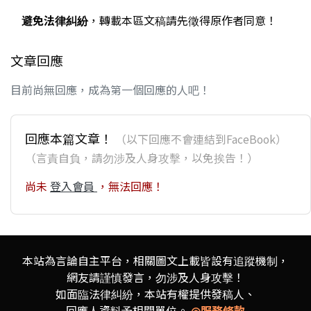
避免法律糾紛
，轉載本區文稿請先徵得原作者同意！
文章回應
目前尚無回應，成為第一個回應的人吧！
回應本篇文章！
（以下回應不會連結到FaceBook）
（言責自負，請勿涉及人身攻擊，以免挨告！）
尚未
登入會員
，無法回應！
本站為言論自主平台，相關圖文上載皆設有追蹤機制，
網友請謹慎發言，勿涉及人身攻擊！
如面臨法律糾紛，本站有權提供發稿人、
回應人資料予相關單位。
◎服務條款