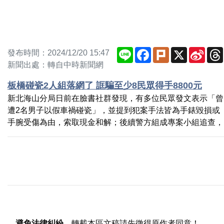
Line
Facebook
Plurk
X
Sina
發布時間：2024/12/20 15:47
Weib
新聞出處：轉自中時新聞網
板橋碰瓷2人組落網了 誆騙至少8民眾得手8800元
新北海山分局日前在臉書社群發現，有多位民眾發文表示「曾
遭2名男子以假車禍碰瓷」，並提到犯案手法皆為手錶毀損或
手腕受傷為由，索取現金和解；後續警方組成專案小組追查，
避免法律糾紛
，轉載本區文稿請先徵得原作者同意！