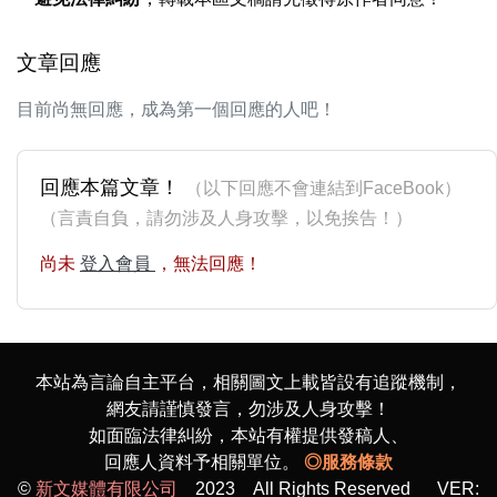
文章回應
目前尚無回應，成為第一個回應的人吧！
回應本篇文章！
（以下回應不會連結到FaceBook）
（言責自負，請勿涉及人身攻擊，以免挨告！）
尚未
登入會員
，無法回應！
本站為言論自主平台，相關圖文上載皆設有追蹤機制，
網友請謹慎發言，勿涉及人身攻擊！
如面臨法律糾紛，本站有權提供發稿人、
回應人資料予相關單位。
◎服務條款
©
新文媒體有限公司
2023 All Rights Reserved VER: