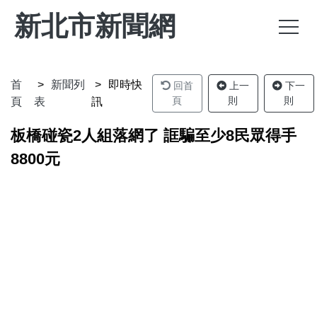
新北市新聞網
首
新聞列
即時快
回首
上一
下一
頁
則
則
頁
表
訊
板橋碰瓷2人組落網了 誆騙至少8民眾得手
8800元