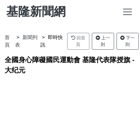
基隆新聞網
首
新聞列
即時快
回首
上一
下一
頁
則
則
頁
表
訊
全國身心障礙國民運動會 基隆代表隊授旗 -
大纪元