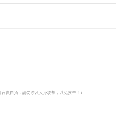
k）（言責自負，請勿涉及人身攻擊，以免挨告！）