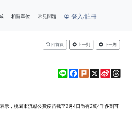
登入/註冊
城
相關單位
常見問題
回首頁
上一則
下一則
Line
Facebook
Plurk
X
Sina
Thre
Weibo
表示，桃園市流感公費疫苗截至2月4日尚有2萬4千多劑可