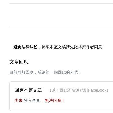
避免法律糾紛
，轉載本區文稿請先徵得原作者同意！
文章回應
目前尚無回應，成為第一個回應的人吧！
回應本篇文章！
（以下回應不會連結到FaceBoo
尚未
登入會員
，無法回應！