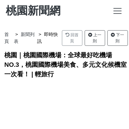
桃園新聞網
首
新聞列
即時快
回首
上一
下一
頁
則
則
頁
表
訊
桃園｜桃園國際機場：全球最好吃機場
NO.3，桃園國際機場美食、多元文化候機室
一次看！ | 輕旅行