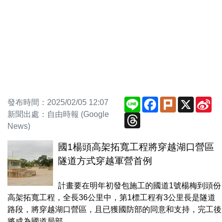
Line
Facebook
Plurk
X
Si
發布時間：2025/02/05 12:07
We
新聞出處：自由時報 (Google
Threads
News)
國1楊頭高架拓寬工程將穿越湖口營區
隧道方式穿越軍營首例
計畫要在明年初發包施工的國道1號楊梅到頭份
高架拓寬工程，全長36公里中，第1標工程有3公里長是隧道
路段，將穿越湖口營區，且已獲國防部的同意和支持，完工後
將成為國道局部...