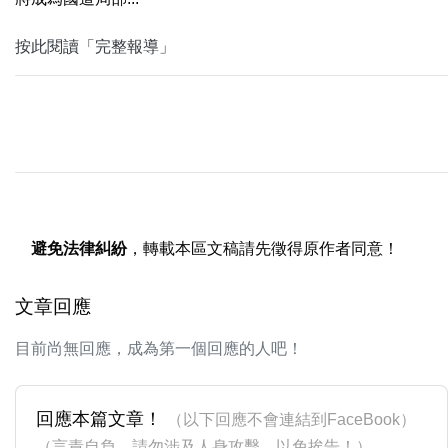
按此閱讀「完整報導」
避免法律糾紛
，轉載本區文稿請先徵得原作者同意！
文章回應
目前尚無回應，成為第一個回應的人吧！
回應本篇文章！
（以下回應不會連結到FaceBook）
（言責自負，請勿涉及人身攻擊，以免挨告！）