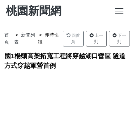
桃園新聞網
首
新聞列
即時快
回首
上一
下一
頁
則
則
頁
表
訊
國1楊頭高架拓寬工程將穿越湖口營區 隧道
方式穿越軍營首例