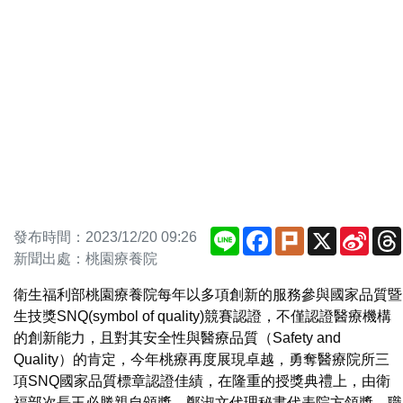
Line
Facebook
Plurk
X
Sina
發布時間：2023/12/20 09:26
Weib
新聞出處：桃園療養院
衛生福利部桃園療養院每年以多項創新的服務參與國家品質暨
生技獎SNQ(symbol of quality)競賽認證，不僅認證醫療機構
的創新能力，且對其安全性與醫療品質（Safety and
Quality）的肯定，今年桃療再度展現卓越，勇奪醫療院所三
項SNQ國家品質標章認證佳績，在隆重的授獎典禮上，由衛
福部次長王必勝親自頒獎，鄭淑文代理秘書代表院方領獎，職