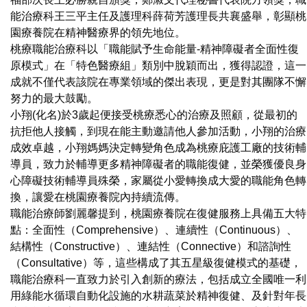
能治療科王三平主任及護理科薛荷芳護理長共襄盛舉，彰顯桃
園療養院在精神醫療界的領先地位。
桃療職能治療科以「職能賦予生命能量-精神障礙者全面性復
原模式」在「特色醫療組」類別中脫穎而出，獲得認證，這一
成就不僅代表該院在專業領域的傑出表現，更是對其團隊不懈
努力的最大鼓勵。
小翔(化名)於3歲起便接受桃療悉心的治療及照顧，從最初的
抗拒他人接觸，到現在能主動邀請他人參加活動，小翔的治療
成效卓越，小翔媽媽決定轉變角色成為桃療庇護工廠的技術輔
導員，致力於輔導更多精神障礙者的職能復健，並榮獲優良身
心障礙技術輔導員殊榮，家屬從小愛轉換成大愛的職能角色轉
換，讓愛在桃園療養院內持續流傳。
職能治療師劉麗馨提到，桃園療養院在復健服務上具備五大特
點：全面性（Comprehensive）、連續性（Continuous）、
結構性（Constructive）、連結性（Connective）和諮詢性
（Consultative）等，這些構成了其五星級復健模式的基礎，
職能治療科一直致力於引入創新的療法，包括成立全國唯一利
用綠能水循環自動化設施的水耕蔬菜於精神復健、及針對年長