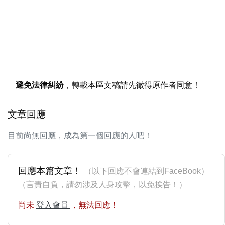
避免法律糾紛
，轉載本區文稿請先徵得原作者同意！
文章回應
目前尚無回應，成為第一個回應的人吧！
回應本篇文章！
（以下回應不會連結到FaceBook）
（言責自負，請勿涉及人身攻擊，以免挨告！）
尚未
登入會員
，無法回應！