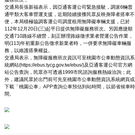
交通局長張新福表示，因亞通客運公司緊急接駛，調派6輛普
通甲類大客車營運支援，近期陸續接獲民眾反映身障者搭車不
便，本局積極協調客運公司調度租用無障礙車輛支援，已於
112年12月20日(三)起平日提供無障礙服務班次。另因應捷順
交通710路線不續營，刻正辦理路線徵求業者營運公告作業，
明(113)年初重新公告徵求新業者時，一併要求無障礙車輛服
務，以維護搭乘權益。
交通局表示，無障礙服務班次資訊可至桃園市公車動態資訊系
統網站(https://ebus.tycg.gov.tw/ebus/)及亞通客運公司官方網
站公告查詢，民眾亦可透過1999市民諮詢服務熱線洽詢；此
外，建議民眾於出門前可先至桃園市公車動態資訊系統網頁或
下載「桃園公車」APP查詢公車預估到站時間，以節省候車時
間。