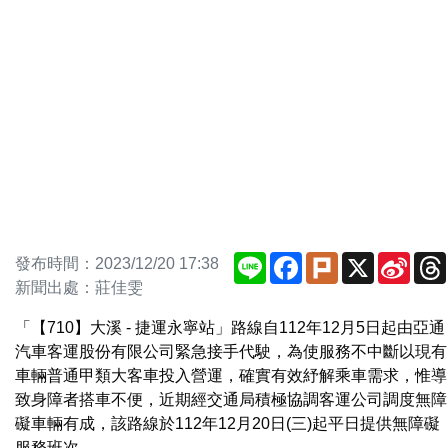
Line
Facebook
Plurk
X
Sina
發布時間：2023/12/20 17:38
Weib
新聞出處：莊佳雯
「【710】大溪 - 捷運永寧站」路線自112年12月5日起由亞通
汽車客運股份有限公司緊急接手代駛，為使服務不中斷以現有
車輛普通甲類大客車投入營運，確實有效紓解乘車需求，惟導
致身障者搭車不便，近期經交通局積極協調客運公司調度無障
礙車輛有成，該路線於112年12月20日(三)起平日提供無障礙
服務班次 。