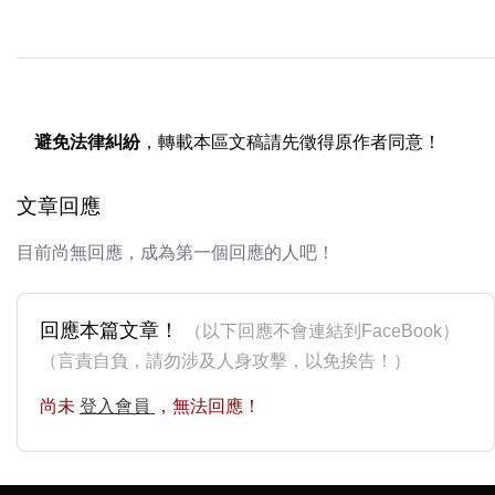
避免法律糾紛
，轉載本區文稿請先徵得原作者同意！
文章回應
目前尚無回應，成為第一個回應的人吧！
回應本篇文章！
（以下回應不會連結到FaceBook）
（言責自負，請勿涉及人身攻擊，以免挨告！）
尚未
登入會員
，無法回應！