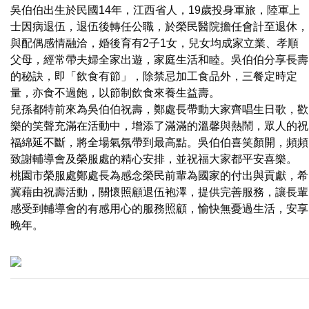
吳伯伯出生於民國14年，江西省人，19歲投身軍旅，陸軍上
士因病退伍，退伍後轉任公職，於榮民醫院擔任會計至退休，
與配偶感情融洽，婚後育有2子1女，兒女均成家立業、孝順
父母，經常帶夫婦全家出遊，家庭生活和睦。吳伯伯分享長壽
的秘訣，即「飲食有節」，除禁忌加工食品外，三餐定時定
量，亦食不過飽，以節制飲食來養生益壽。
兒孫都特前來為吳伯伯祝壽，鄭處長帶動大家齊唱生日歌，歡
樂的笑聲充滿在活動中，增添了滿滿的溫馨與熱鬧，眾人的祝
福綿延不斷，將全場氣氛帶到最高點。吳伯伯喜笑顏開，頻頻
致謝輔導會及榮服處的精心安排，並祝福大家都平安喜樂。
桃園市榮服處鄭處長為感念榮民前輩為國家的付出與貢獻，希
冀藉由祝壽活動，關懷照顧退伍袍澤，提供完善服務，讓長輩
感受到輔導會的有感用心的服務照顧，愉快無憂過生活，安享
晚年。