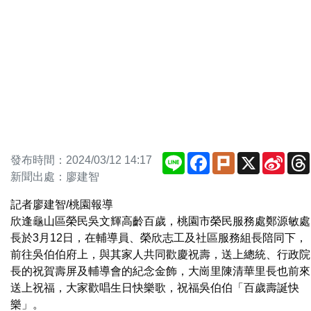
Line
Facebook
Plurk
X
Sina
發布時間：2024/03/12 14:17
Weib
新聞出處：廖建智
記者廖建智/桃園報導
欣逢龜山區榮民吳文輝高齡百歲，桃園市榮民服務處鄭源敏處
長於3月12日，在輔導員、榮欣志工及社區服務組長陪同下，
前往吳伯伯府上，與其家人共同歡慶祝壽，送上總統、行政院
長的祝賀壽屏及輔導會的紀念金飾，大崗里陳清華里長也前來
送上祝福，大家歡唱生日快樂歌，祝福吳伯伯「百歲壽誕快
樂」。