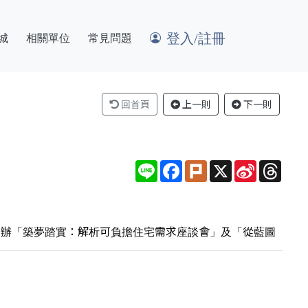
登入/註冊
城
相關單位
常見問題
回首頁
上一則
下一則
Line
Facebook
Plurk
X
Sina
Thre
Weibo
舉辦「築夢踏實：解析可負擔住宅需求座談會」及「從藍圖