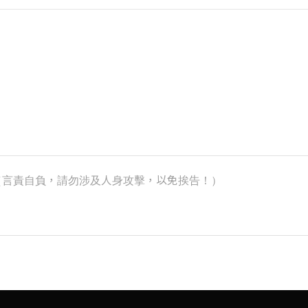
k）（言責自負，請勿涉及人身攻擊，以免挨告！）