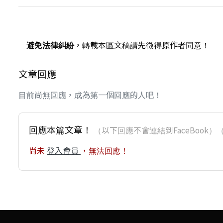
避免法律糾紛
，轉載本區文稿請先徵得原作者同意！
文章回應
目前尚無回應，成為第一個回應的人吧！
回應本篇文章！
（以下回應不會連結到FaceBoo
尚未
登入會員
，無法回應！