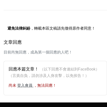
避免法律糾紛
，轉載本區文稿請先徵得原作者同意！
文章回應
目前尚無回應，成為第一個回應的人吧！
回應本篇文章！
（以下回應不會連結到FaceBook）
（言責自負，請勿涉及人身攻擊，以免挨告！）
尚未
登入會員
，無法回應！