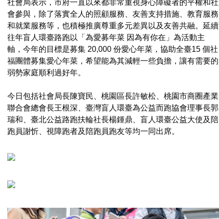
社會局表示，市府一直以來都非常重視身心障礙者的平權和社
會參與，除了落實全人的照顧服務、友善支持措施、教育服務
和就業服務等，也積極推廣尊重多元差異以及友善共融。延續
往年盲人環臺路跑以「為愛募年菜 因為有你在」為活動主
軸，今年的目標是募集 20,000 份愛心年菜，協助全臺15 個社
福團體募集愛心年菜，希望能為其減輕一些負擔，讓有需要的
弱勢家庭順利過好年。
今日包括社會局長陳寶民、桃園區長許敏松、桃園市商圈產業
聯合會總會長王根深、臺灣盲人環臺為公益而跑協會理事長郭
瑞和、臺北公益路跑扶輪社長楊鍾鼎、盲人環臺公益大使及陪
跑員謝忻、視障跑者及陪跑員跑友等均一同出席。