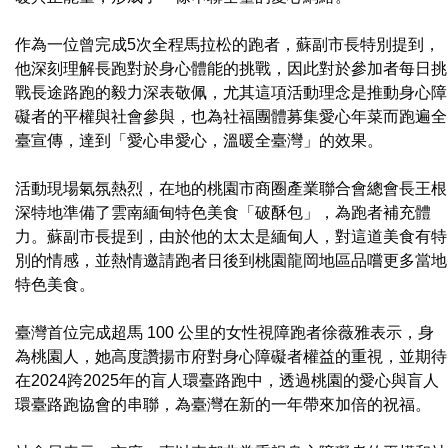
作為一位曾完成5次全程馬拉松的跑者，蘇副市長特別提到，
他深刻理解長跑對於身心體能的挑戰，因此對於參加者每日挑
戰長途路跑的毅力深表敬佩，尤其這項活動理念是推動身心障
礙者的平權與社會參與，也為社福團體募集愛心年菜而跑遍全
臺宣傳，達到「愛心串愛心，溫暖全臺灣」的效果。
活動現場氣氛熱烈，在地的桃園市商圈產業聯合會總會長王根
深特地準備了雲南緬甸特色美食「破酥包」，為跑者補充體
力。蘇副市長提到，由於他的太太是緬甸人，對這道美食有特
別的情感，並熱情邀請跑者日後到桃園龍岡地區品嚐更多當地
特色美食。
臺灣首位完成超馬 100 公里的女性視障跑者徐薇雅表示，身
為桃園人，她高度讚揚市府對身心障礙者權益的重視，並期待
在2024跨2025年的盲人環臺路跑中，透過桃園的愛心與盲人
環臺路跑協會的串聯，為臺灣在新的一年帶來加倍的祝福。