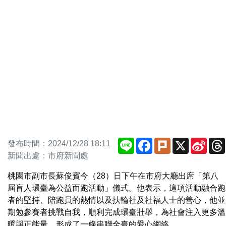
Line
Facebook
Plurk
X
Sina
發布時間：2024/12/28 18:11
Weib
新聞出處：市府新聞處
桃園市副市長蘇俊賓今（28）日下午在市府大廳出席「第八
屆盲人環臺為公益而跑活動」儀式。他表示，這項活動融合跑
者的堅持、陪跑員的熱情以及扶輪社及社福人士的善心，他並
期勉參賽者挑戰自我，順利完成環臺壯舉，為社會注入更多溫
暖與正能量，形成了一條串聯全臺的愛心網絡。