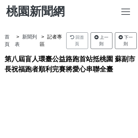
桃園新聞網
首
新聞列
記者專
回首
上一
下一
頁
則
則
頁
表
區
第八屆盲人環臺公益路跑首站抵桃園 蘇副市
長祝福跑者順利完賽將愛心串聯全臺