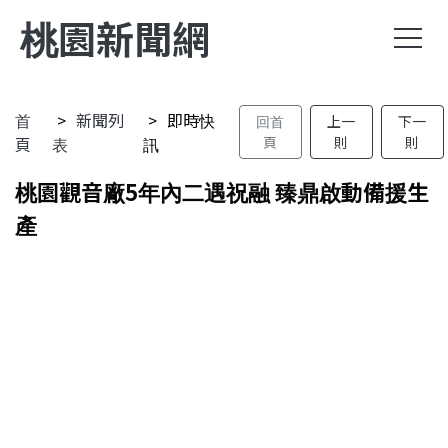
桃園新聞網
首
新聞列
即時快
回首
上一
下一
頁
表
訊
頁
則
則
桃園觀音廠5年內二遇祝融 臻鼎啟動備援生
產