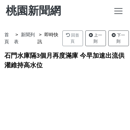
桃園新聞網
首
新聞列
即時快
回首
上一
下一
頁
則
則
頁
表
訊
石門水庫隔3個月再度滿庫 今早加速出流供
灌維持高水位