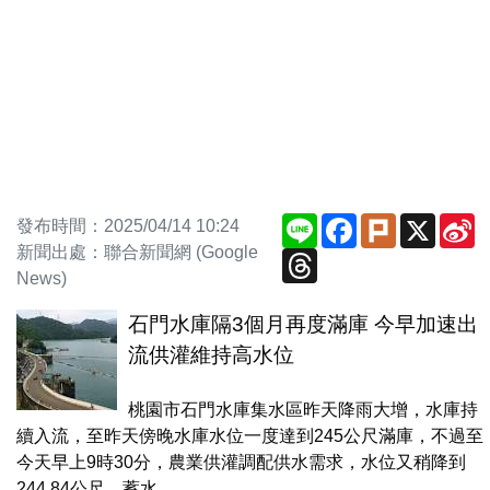
Line
Facebook
Plurk
X
S
發布時間：2025/04/14 10:24
W
新聞出處：聯合新聞網 (Google
Threads
News)
石門水庫隔3個月再度滿庫 今早加速出
流供灌維持高水位
桃園市石門水庫集水區昨天降雨大增，水庫持
續入流，至昨天傍晚水庫水位一度達到245公尺滿庫，不過至
今天早上9時30分，農業供灌調配供水需求，水位又稍降到
244.84公尺、蓄水...