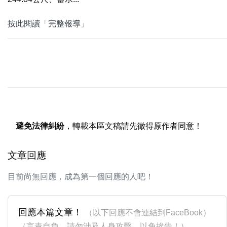
按此閱讀「完整報導」
避免法律糾紛
，轉載本區文稿請先徵得原作者同意！
文章回應
目前尚無回應，成為第一個回應的人吧！
回應本篇文章！
（以下回應不會連結到FaceBook）
（言責自負，請勿涉及人身攻擊，以免挨告！）