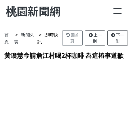
桃園新聞網
首
新聞列
即時快
回首
上一
下一
頁
表
訊
頁
則
則
黃瓊慧今請詹江村喝2杯咖啡 為這樁事道歉