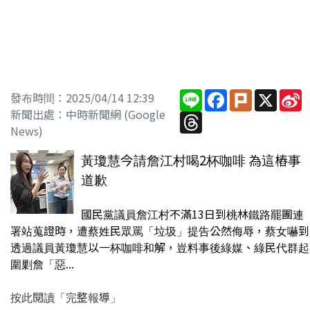
Line
Facebook
Plurk
X
S
發布時間：2025/04/14 12:39
W
新聞出處：中時新聞網 (Google
Threads
News)
黃瓊慧今請詹江村喝2杯咖啡 為這樁事
道歉
國民黨議員詹江村不滿13日到桃林鐵路罷團連
署站蒐證時，遭蔡姓民眾罵「垃圾」提告公然侮辱，蔡女嚇到
透過議員黃瓊慧以一杯咖啡和解，豈料事後綠媒、綠民代群起
圍剿詹「惡...
按此閱讀「完整報導」