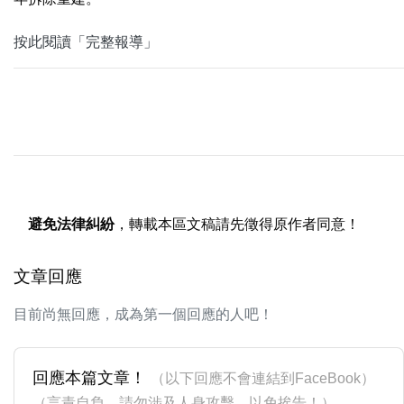
按此閱讀「完整報導」
避免法律糾紛
，轉載本區文稿請先徵得原作者同意！
文章回應
目前尚無回應，成為第一個回應的人吧！
回應本篇文章！
（以下回應不會連結到FaceBook）
（言責自負，請勿涉及人身攻擊，以免挨告！）