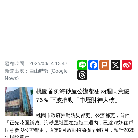
Line
Facebook
Plurk
X
Si
發布時間：2025/04/14 13:47
We
新聞出處：自由時報 (Google
Threads
News)
桃園首例海砂屋公辦都更兩週同意破
76％ 下波推動「中壢財神大樓」
桃園市政府推動防災都更、公辦都更，首件
「正光花園新城」海砂屋社區在短短二週內，已逾7成6住戶
同意參與公辦都更，原定9月啟動招商提早到7月，預計2028
年拆除重建。