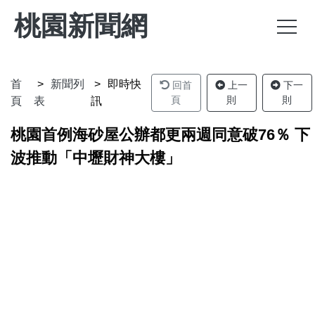
桃園新聞網
首
新聞列
即時快
回首
上一
下一
頁
則
則
頁
表
訊
桃園首例海砂屋公辦都更兩週同意破76％ 下
波推動「中壢財神大樓」